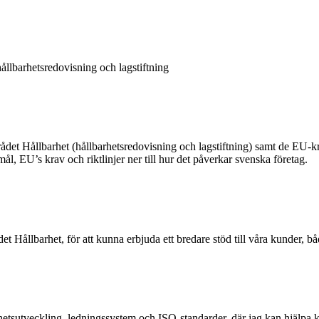
ållbarhetsredovisning och lagstiftning
mrådet Hållbarhet (hållbarhetsredovisning och lagstiftning) samt de EU
mål, EU’s krav och riktlinjer ner till hur det påverkar svenska företag.
t Hållbarhet, för att kunna erbjuda ett bredare stöd till våra kunder, båd
sutveckling, ledningssystem och ISO-standarder, där jag kan hjälpa kun