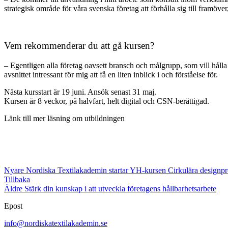
strategisk område för våra svenska företag att förhålla sig till framöver
Vem rekommenderar du att gå kursen?
– Egentligen alla företag oavsett bransch och målgrupp, som vill håll
avsnittet intressant för mig att få en liten inblick i och förståelse för.
Nästa kursstart är 19 juni. Ansök senast 31 maj.
Kursen är 8 veckor, på halvfart, helt digital och CSN-berättigad.
Länk till mer läsning om utbildningen
Nyare
Nordiska Textilakademin startar YH-kursen Cirkulära designp
Tillbaka
Äldre
Stärk din kunskap i att utveckla företagens hållbarhetsarbete
Epost
info@nordiskatextilakademin.se