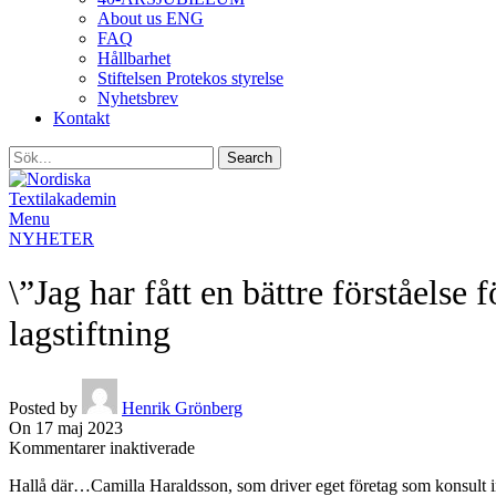
About us ENG
FAQ
Hållbarhet
Stiftelsen Protekos styrelse
Nyhetsbrev
Kontakt
Search
Menu
NYHETER
\”Jag har fått en bättre förståels
lagstiftning
Posted by
Henrik Grönberg
On 17 maj 2023
för
Kommentarer inaktiverade
\”Jag
Hallå där…Camilla Haraldsson, som driver eget företag som konsult 
har