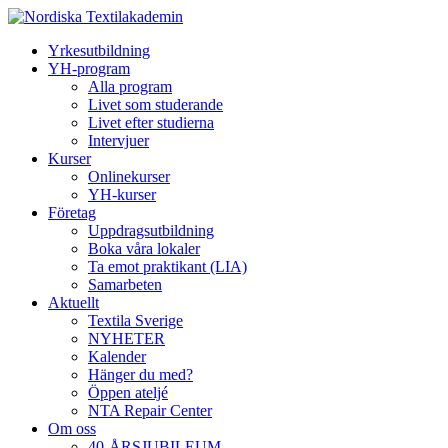
Yrkesutbildning
YH-program
Alla program
Livet som studerande
Livet efter studierna
Intervjuer
Kurser
Onlinekurser
YH-kurser
Företag
Uppdragsutbildning
Boka våra lokaler
Ta emot praktikant (LIA)
Samarbeten
Aktuellt
Textila Sverige
NYHETER
Kalender
Hänger du med?
Öppen ateljé
NTA Repair Center
Om oss
40-ÅRSJUBILEUM