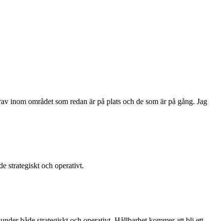
-krav inom området som redan är på plats och de som är på gång. Jag
e strategiskt och operativt.
der både strategiskt och operativt. Hållbarhet kommer att bli ett