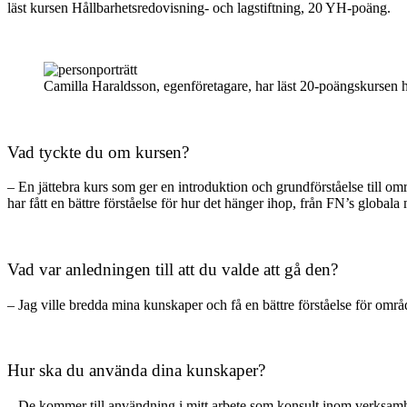
läst kursen Hållbarhetsredovisning- och lagstiftning, 20 YH-poäng.
fått
en
bättre
förståelse
för
Camilla Haraldsson, egenföretagare, har läst 20-poängskursen h
hur
det
hänger
ihop\”
Vad tyckte du om kursen?
om
kursen
– En jättebra kurs som ger en introduktion och grundförståelse till o
Hållbarhetsredovisning-
har fått en bättre förståelse för hur det hänger ihop, från FN’s globala 
och
lagstiftning
Vad var anledningen till att du valde att gå den?
– Jag ville bredda mina kunskaper och få en bättre förståelse för område
Hur ska du använda dina kunskaper?
– De kommer till användning i mitt arbete som konsult inom verksamhet