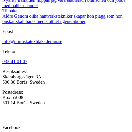
Nyare
I framtiden hoppas jag vara etablerad i branschen och jobba
med hållbar handel
Tillbaka
Äldre
Genom olika hantverkstekniker skapar hon plagg som hon
önskar skall bäras med stolthet i generationer
Epost
info@nordiskatextilakademin.se
Telefon
033-41 01 07
Besöksadress:
Skaraborgsvägen 3A
506 30 Borås, Sweden
Postadress:
Box 55008
501 14 Borås, Sweden
Facebook