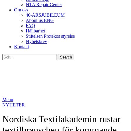
NTA Repair Center
Om oss
40-ÅRSJUBILEUM
About us ENG
FAQ
Hållbarhet
Stiftelsen Protekos styrelse
Nyhetsbrev
Kontakt
Search
Menu
NYHETER
Nordiska Textilakademin rustar
textilbranschen för kommande