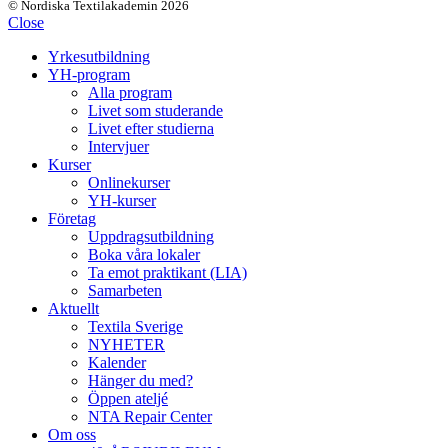
© Nordiska Textilakademin 2026
Close
Yrkesutbildning
YH-program
Alla program
Livet som studerande
Livet efter studierna
Intervjuer
Kurser
Onlinekurser
YH-kurser
Företag
Uppdragsutbildning
Boka våra lokaler
Ta emot praktikant (LIA)
Samarbeten
Aktuellt
Textila Sverige
NYHETER
Kalender
Hänger du med?
Öppen ateljé
NTA Repair Center
Om oss