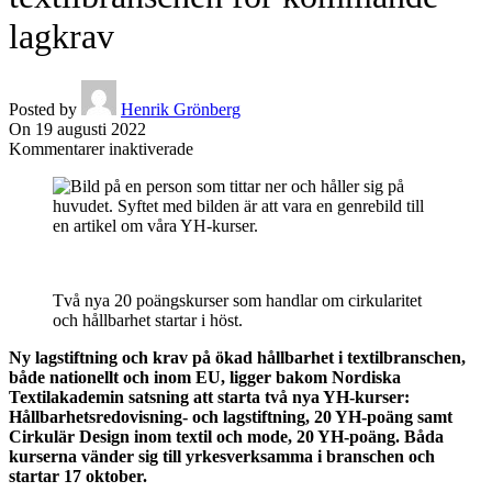
lagkrav
Posted by
Henrik Grönberg
On 19 augusti 2022
för
Kommentarer inaktiverade
Nordiska
Textilakademin
rustar
textilbranschen
för
kommande
lagkrav
Två nya 20 poängskurser som handlar om cirkularitet
och hållbarhet startar i höst.
Ny lagstiftning och krav på ökad hållbarhet i textilbranschen,
både nationellt och inom EU, ligger bakom Nordiska
Textilakademin satsning att starta två nya YH-kurser:
Hållbarhetsredovisning- och lagstiftning, 20 YH-poäng samt
Cirkulär Design inom textil och mode, 20 YH-poäng. Båda
kurserna vänder sig till yrkesverksamma i branschen och
startar 17 oktober.