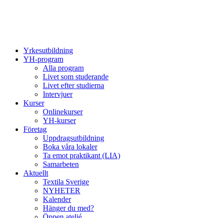
Yrkesutbildning
YH-program
Alla program
Livet som studerande
Livet efter studierna
Intervjuer
Kurser
Onlinekurser
YH-kurser
Företag
Uppdragsutbildning
Boka våra lokaler
Ta emot praktikant (LIA)
Samarbeten
Aktuellt
Textila Sverige
NYHETER
Kalender
Hänger du med?
Öppen ateljé