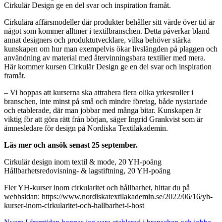
Cirkulär Design ge en del svar och inspiration framåt.
Cirkulära affärsmodeller där produkter behåller sitt värde över tid är
något som kommer alltmer i textilbranschen. Detta påverkar bland
annat designers och produktutvecklare, vilka behöver stärka
kunskapen om hur man exempelvis ökar livslängden på plaggen och
användning av material med återvinningsbara textilier med mera.
Här kommer kursen Cirkulär Design ge en del svar och inspiration
framåt.
– Vi hoppas att kurserna ska attrahera flera olika yrkesroller i
branschen, inte minst på små och mindre företag, både nystartade
och etablerade, där man jobbar med många bitar. Kunskapen är
viktig för att göra rätt från början, säger Ingrid Grankvist som är
ämnesledare för design på Nordiska Textilakademin.
Läs mer och ansök senast 25 september.
Cirkulär design inom textil & mode, 20 YH-poäng
Hållbarhetsredovisning- & lagstiftning, 20 YH-poäng
Fler YH-kurser inom cirkularitet och hållbarhet, hittar du på
webbsidan: https://www.nordiskatextilakademin.se/2022/06/16/yh-
kurser-inom-cirkularitet-och-hallbarhet-i-host