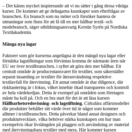
– Det känns mycket inspirerande att vi nu sätter i gång dessa viktiga
kurser. De kommer att ge deltagarna kunskaper som efterfrågas av
branschen. En bransch som nu möter och försöker hantera de
utmaningar som finns för att få till en mer hållbar textil- och
modebransch, säger utbildningsansvarig Kerstin Syrén på Nordiska
Textilakademin.
Många nya lagar
Faktorer som gör kurserna angelägna är den mängd nya lagar eller
förstärka lagstiftningar som förväntas komma de närmaste åren när
EU ser över textilbranschen, i syftet att göra den mer hållbar. Ett
centralt område är producentansvaret för textilier, som säkerställer
separat insamling av textilier för återanvändning respektive
textilavfall för återvinning. Ett annat område är due diligence, där
riskhantering är i fokus, vilket innebär ökad transparens och kontroll
av hela värdekedjan. Detta är exempel på områden som företagen
måste ha koll på. Och en bra start för det är att läsa kursen
Hållbarhetsredovisning- och lagstiftning
. Cirkulära affärsmodeller
där produkter behåller sitt värde över tid är något som kommer
alltmer i textilbranschen. Detta påverkar bland annat designers och
produktutvecklare, vilka behöver stärka kunskapen om hur man
exempelvis ökar livslängden på plaggen och användning av material
med återvinningsbara textilier med mera. Här kommer kursen