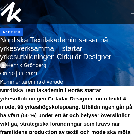
NYHETER
Nordiska Textilakademin satsar på
yrkesverksamma – startar
yrkesutbildningen Cirkulär Designer
Henrik Grönberg
On 10 juni 2021
Kommentarer inaktiverade
Nordiska Textilakademin i Borås startar
yrkesutbildningen Cirkulär Designer inom textil &
mode, 90 yrkeshögskolepoäng. Utbildningen går på
halvfart (50 %) under ett år och belyser översiktligt
viktiga, strategiska förändringar som krävs när
framtidens produktion av textil och mode ska möta