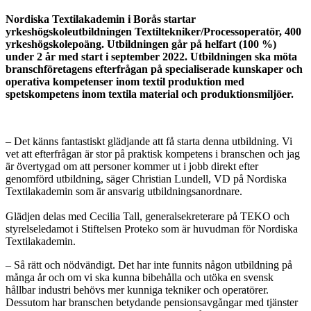
Nordiska
Nordiska Textilakademin i Borås startar
Textilakademin
yrkeshögskoleutbildningen Textiltekniker/Processoperatör, 400
startar
yrkeshögskolepoäng. Utbildningen går på helfart (100 %)
yrkesutbildningen
under 2 år med start i september 2022. Utbildningen ska möta
Textiltekniker/Processoperatör
branschföretagens efterfrågan på specialiserade kunskaper och
operativa kompetenser inom textil produktion med
spetskompetens inom textila material och produktionsmiljöer.
– Det känns fantastiskt glädjande att få starta denna utbildning. Vi
vet att efterfrågan är stor på praktisk kompetens i branschen och jag
är övertygad om att personer kommer ut i jobb direkt efter
genomförd utbildning, säger Christian Lundell, VD på Nordiska
Textilakademin som är ansvarig utbildningsanordnare.
Glädjen delas med Cecilia Tall, generalsekreterare på TEKO och
styrelseledamot i Stiftelsen Proteko som är huvudman för Nordiska
Textilakademin.
– Så rätt och nödvändigt. Det har inte funnits någon utbildning på
många år och om vi ska kunna bibehålla och utöka en svensk
hållbar industri behövs mer kunniga tekniker och operatörer.
Dessutom har branschen betydande pensionsavgångar med tjänster