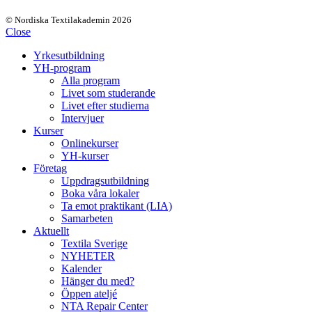
© Nordiska Textilakademin 2026
Close
Yrkesutbildning
YH-program
Alla program
Livet som studerande
Livet efter studierna
Intervjuer
Kurser
Onlinekurser
YH-kurser
Företag
Uppdragsutbildning
Boka våra lokaler
Ta emot praktikant (LIA)
Samarbeten
Aktuellt
Textila Sverige
NYHETER
Kalender
Hänger du med?
Öppen ateljé
NTA Repair Center