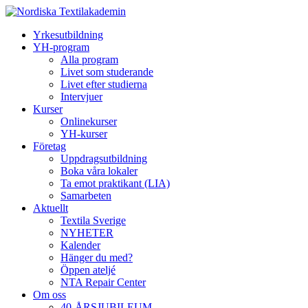
Yrkesutbildning
YH-program
Alla program
Livet som studerande
Livet efter studierna
Intervjuer
Kurser
Onlinekurser
YH-kurser
Företag
Uppdragsutbildning
Boka våra lokaler
Ta emot praktikant (LIA)
Samarbeten
Aktuellt
Textila Sverige
NYHETER
Kalender
Hänger du med?
Öppen ateljé
NTA Repair Center
Om oss
40-ÅRSJUBILEUM