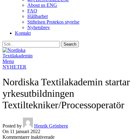
About us ENG
FAQ
Hållbarhet
Stiftelsen Protekos styrelse
Nyhetsbrev
Kontakt
Search
Menu
NYHETER
Nordiska Textilakademin startar
yrkesutbildningen
Textiltekniker/Processoperatör
Posted by
Henrik Grönberg
On 11 januari 2022
för
Kommentarer inaktiverade