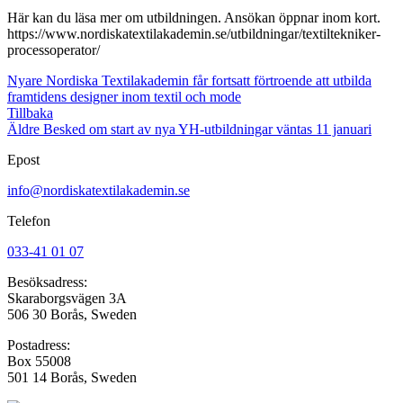
Här kan du läsa mer om utbildningen. Ansökan öppnar inom kort.
https://www.nordiskatextilakademin.se/utbildningar/textiltekniker-
processoperator/
Nyare
Nordiska Textilakademin får fortsatt förtroende att utbilda
framtidens designer inom textil och mode
Tillbaka
Äldre
Besked om start av nya YH-utbildningar väntas 11 januari
Epost
info@nordiskatextilakademin.se
Telefon
033-41 01 07
Besöksadress:
Skaraborgsvägen 3A
506 30 Borås, Sweden
Postadress:
Box 55008
501 14 Borås, Sweden