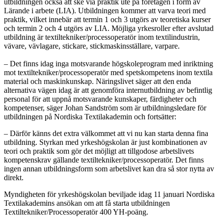
utbildningen också att ske via praktik ute på företagen i form av
Lärande i arbete (LIA). Utbildningen kommer att varva teori med
praktik, vilket innebär att termin 1 och 3 utgörs av teoretiska kurser
och termin 2 och 4 utgörs av LIA. Möjliga yrkesroller efter avslutad
utbildning är textiltekniker/processoperatör inom textilindustrin,
vävare, vävlagare, stickare, stickmaskinsställare, varpare.
– Det finns idag inga motsvarande högskoleprogram med inriktning
mot textiltekniker/processoperatör med spetskompetens inom textila
material och maskinkunskap. Näringslivet säger att den enda
alternativa vägen idag är att genomföra internutbildning av befintlig
personal för att uppnå motsvarande kunskaper, färdigheter och
kompetenser, säger Johan Sandström som är utbildningsledare för
utbildningen på Nordiska Textilakademin och fortsätter:
– Därför känns det extra välkommet att vi nu kan starta denna fina
utbildning. Styrkan med yrkeshögskolan är just kombinationen av
teori och praktik som gör det möjligt att tillgodose arbetslivets
kompetenskrav gällande textiltekniker/processoperatör. Det finns
ingen annan utbildningsform som arbetslivet kan dra så stor nytta av
direkt.
Myndigheten för yrkeshögskolan beviljade idag 11 januari Nordiska
Textilakademins ansökan om att få starta utbildningen
Textiltekniker/Processoperatör 400 YH-poäng.