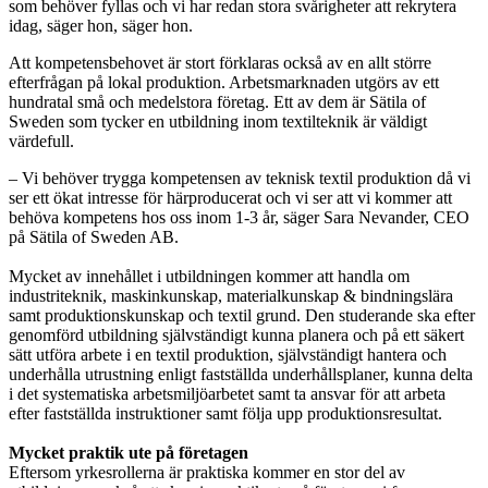
som behöver fyllas och vi har redan stora svårigheter att rekrytera
idag, säger hon, säger hon.
Att kompetensbehovet är stort förklaras också av en allt större
efterfrågan på lokal produktion. Arbetsmarknaden utgörs av ett
hundratal små och medelstora företag. Ett av dem är Sätila of
Sweden som tycker en utbildning inom textilteknik är väldigt
värdefull.
– Vi behöver trygga kompetensen av teknisk textil produktion då vi
ser ett ökat intresse för härproducerat och vi ser att vi kommer att
behöva kompetens hos oss inom 1-3 år, säger Sara Nevander, CEO
på Sätila of Sweden AB.
Mycket av innehållet i utbildningen kommer att handla om
industriteknik, maskinkunskap, materialkunskap & bindningslära
samt produktionskunskap och textil grund. Den studerande ska efter
genomförd utbildning självständigt kunna planera och på ett säkert
sätt utföra arbete i en textil produktion, självständigt hantera och
underhålla utrustning enligt fastställda underhållsplaner, kunna delta
i det systematiska arbetsmiljöarbetet samt ta ansvar för att arbeta
efter fastställda instruktioner samt följa upp produktionsresultat.
Mycket praktik ute på företagen
Eftersom yrkesrollerna är praktiska kommer en stor del av