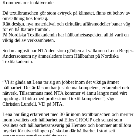
för
Kommentarer inaktiverade
Ny
Då textilbranschen gör stora avtryck på klimatet, finns ett behov av
ämnesledare
omställning hos företag.
inom
Rätt design, nya materialval och cirkulära affärsmodeller banar väg
hållbarhet
för en hållbarare framtid.
På Nordiska Textilakademin har hållbarhetsaspekten alltid varit en
viktig del av verksamheten.
Sedan augusti har NTA den stora glädjen att välkomna Lena Berger-
Anderssonsom ny ämnesledare inom Hållbarhet på Nordiska
Textilakademin.
”Vi är glada att Lena tar sig an jobbet inom det viktiga ämnet
hållbarhet. Det är få som har just denna kompetens, erfarenhet och
nätverk. Tillsammans med NTA kommer vi ännu längre med vårt
uppdrag att bidra med professionell textil kompetens”, säger
Christian Lundell, VD på NTA.
Lena har lång erfarenhet med 30 år inom textilbranschen och meriter
inom kvalitets och hållbarhet på Ellos GROUP och senast som
kvalitets och hållbarhetsansvarig på Hemtex och kommer att tillföra
mycket för utvecklingen på skolan där hållbarhet i stort sett