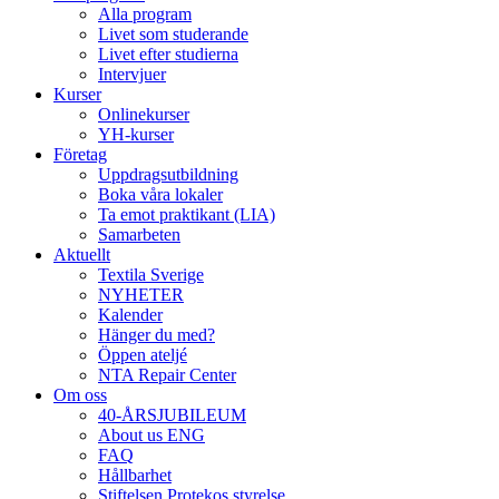
Alla program
Livet som studerande
Livet efter studierna
Intervjuer
Kurser
Onlinekurser
YH-kurser
Företag
Uppdragsutbildning
Boka våra lokaler
Ta emot praktikant (LIA)
Samarbeten
Aktuellt
Textila Sverige
NYHETER
Kalender
Hänger du med?
Öppen ateljé
NTA Repair Center
Om oss
40-ÅRSJUBILEUM
About us ENG
FAQ
Hållbarhet
Stiftelsen Protekos styrelse