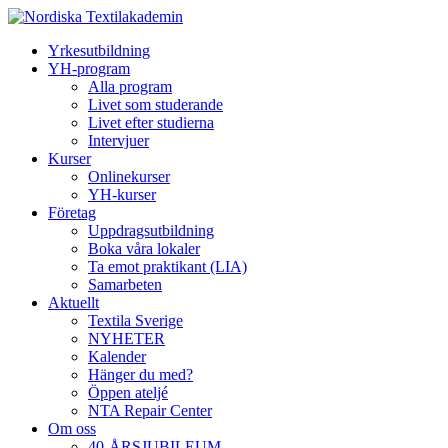
Yrkesutbildning
YH-program
Alla program
Livet som studerande
Livet efter studierna
Intervjuer
Kurser
Onlinekurser
YH-kurser
Företag
Uppdragsutbildning
Boka våra lokaler
Ta emot praktikant (LIA)
Samarbeten
Aktuellt
Textila Sverige
NYHETER
Kalender
Hänger du med?
Öppen ateljé
NTA Repair Center
Om oss
40-ÅRSJUBILEUM