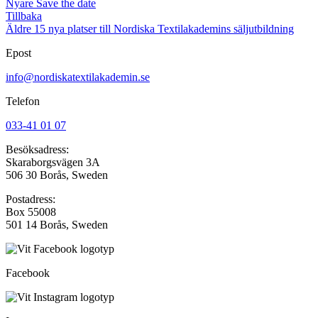
Nyare
Save the date
Tillbaka
Äldre
15 nya platser till Nordiska Textilakademins säljutbildning
Epost
info@nordiskatextilakademin.se
Telefon
033-41 01 07
Besöksadress:
Skaraborgsvägen 3A
506 30 Borås, Sweden
Postadress:
Box 55008
501 14 Borås, Sweden
Facebook