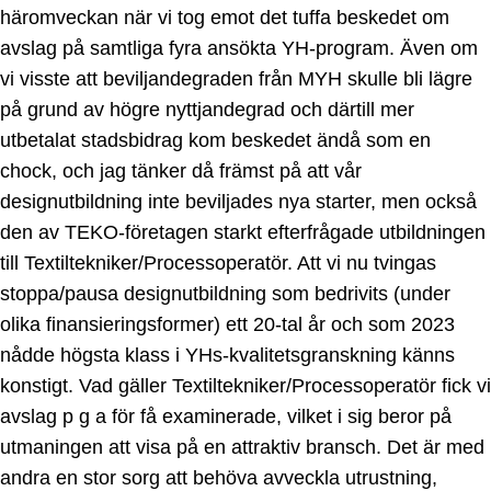
häromveckan när vi tog emot det tuffa beskedet om
avslag på samtliga fyra ansökta YH-program. Även om
vi visste att beviljandegraden från MYH skulle bli lägre
på grund av högre nyttjandegrad och därtill mer
utbetalat stadsbidrag kom beskedet ändå som en
chock, och jag tänker då främst på att vår
designutbildning inte beviljades nya starter, men också
den av TEKO-företagen starkt efterfrågade utbildningen
till Textiltekniker/Processoperatör. Att vi nu tvingas
stoppa/pausa designutbildning som bedrivits (under
olika finansieringsformer) ett 20-tal år och som 2023
nådde högsta klass i YHs-kvalitetsgranskning känns
konstigt. Vad gäller Textiltekniker/Processoperatör fick vi
avslag p g a för få examinerade, vilket i sig beror på
utmaningen att visa på en attraktiv bransch. Det är med
andra en stor sorg att behöva avveckla utrustning,