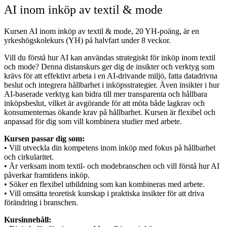
AI inom inköp av textil & mode
Kursen AI inom inköp av textil & mode, 20 YH-poäng, är en
yrkeshögskolekurs (YH) på halvfart under 8 veckor.
Vill du förstå hur AI kan användas strategiskt för inköp inom textil
och mode? Denna distanskurs ger dig de insikter och verktyg som
krävs för att effektivt arbeta i en AI-drivande miljö, fatta datadrivna
beslut och integrera hållbarhet i inköpsstrategier. Även insikter i hur
AI-baserade verktyg kan bidra till mer transparenta och hållbara
inköpsbeslut, vilket är avgörande för att möta både lagkrav och
konsumenternas ökande krav på hållbarhet. Kursen är flexibel och
anpassad för dig som vill kombinera studier med arbete.
Kursen passar dig som:
• Vill utveckla din kompetens inom inköp med fokus på hållbarhet
och cirkularitet.
• Är verksam inom textil- och modebranschen och vill förstå hur AI
påverkar framtidens inköp.
• Söker en flexibel utbildning som kan kombineras med arbete.
• Vill omsätta teoretisk kunskap i praktiska insikter för att driva
förändring i branschen.
Kursinnehåll: