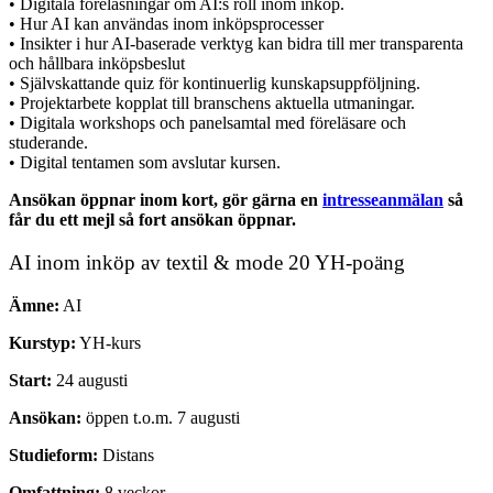
• Digitala föreläsningar om AI:s roll inom inköp.
• Hur AI kan användas inom inköpsprocesser
• Insikter i hur AI-baserade verktyg kan bidra till mer transparenta
och hållbara inköpsbeslut
• Självskattande quiz för kontinuerlig kunskapsuppföljning.
• Projektarbete kopplat till branschens aktuella utmaningar.
• Digitala workshops och panelsamtal med föreläsare och
studerande.
• Digital tentamen som avslutar kursen.
Ansökan öppnar inom kort, gör gärna en
intresseanmälan
så
får du ett mejl så fort ansökan öppnar.
AI inom inköp av textil & mode 20 YH-poäng
Ämne:
AI
Kurstyp:
YH-kurs
Start:
24 augusti
Ansökan:
öppen t.o.m. 7 augusti
Studieform:
Distans
Omfattning:
8 veckor