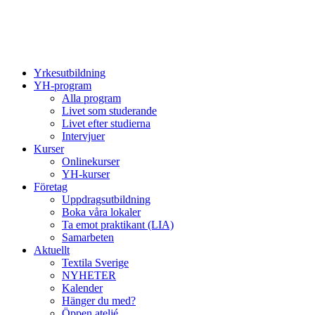
Yrkesutbildning
YH-program
Alla program
Livet som studerande
Livet efter studierna
Intervjuer
Kurser
Onlinekurser
YH-kurser
Företag
Uppdragsutbildning
Boka våra lokaler
Ta emot praktikant (LIA)
Samarbeten
Aktuellt
Textila Sverige
NYHETER
Kalender
Hänger du med?
Öppen ateljé