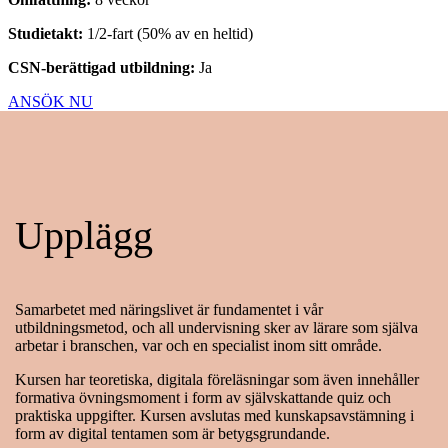
Studietakt:
1/2-fart (50% av en heltid)
CSN-berättigad utbildning:
Ja
ANSÖK NU
Upplägg
Samarbetet med näringslivet är fundamentet i vår
utbildningsmetod, och all undervisning sker av lärare som själva
arbetar i branschen, var och en specialist inom sitt område.
Kursen har teoretiska, digitala föreläsningar som även innehåller
formativa övningsmoment i form av självskattande quiz och
praktiska uppgifter. Kursen avslutas med kunskapsavstämning i
form av digital tentamen som är betygsgrundande.