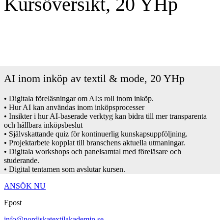
Kursöversikt, 20 YHp
AI inom inköp av textil & mode, 20 YHp
• Digitala föreläsningar om AI:s roll inom inköp.
• Hur AI kan användas inom inköpsprocesser
• Insikter i hur AI-baserade verktyg kan bidra till mer transparenta
och hållbara inköpsbeslut
• Självskattande quiz för kontinuerlig kunskapsuppföljning.
• Projektarbete kopplat till branschens aktuella utmaningar.
• Digitala workshops och panelsamtal med föreläsare och
studerande.
• Digital tentamen som avslutar kursen.
ANSÖK NU
Epost
info@nordiskatextilakademin.se