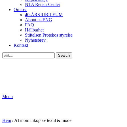
NTA Repair Center
Om oss
40-ÅRSJUBILEUM
About us ENG
FAQ
Hållbarhet
Stiftelsen Protekos styrelse
Nyhetsbrev
Kontakt
Search
Menu
AI inom inköp av textil & mode
Hem
/
AI inom inköp av textil & mode