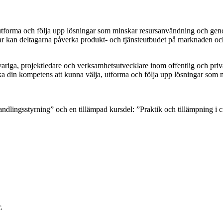
 utforma och följa upp lösningar som minskar resursanvändning och ge
gar kan deltagarna påverka produkt- och tjänsteutbudet på marknaden oc
ariga, projektledare och verksamhetsutvecklare inom offentlig och priva
rka din kompetens att kunna välja, utforma och följa upp lösningar so
ndlingsstyrning” och en tillämpad kursdel: ”Praktik och tillämpning i 
.