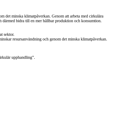
nom det minska klimatpåverkan. Genom att arbeta med cirkulära
h därmed bidra till en mer hållbar produktion och konsumtion.
t sektor.
m minskar resursanvändning och genom det minska klimatpåverkan.
cirkulär upphandling”.