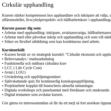
Cirkulär upphandling
Kursen stärker kompetensen hos upphandlare och inköpare att välja,
affärsmodeller, livscykelperspektiv och hållbarhetskrav i upphandlin
Kursen passar dig som:
• Arbetar med upphandling: inköpare, avtalsansvariga, hållbarhetsansv
• Arbetar med eller påverkar inköp och upphandling och som vill stä
• Söker en flexibel utbildning som kan kombineras med arbete.
Kursinnehåll:
• Kursen består av en strategisk kursdel: ”Cirkulär ekonomi och uppha
• Behovsanalys / marknadsdialog
• Funktionella och mätbara cirkulära krav
• LCC ( Life Cycle Cost)
• Avtal ( LOU)
• Utvärdering och uppföljningsrutiner
• Självskattande quiz för kontinuerlig kunskapsuppföljning.
• Projektarbete kopplat till branschens aktuella utmaningar.
• Digitala workshops och panelsamtal med föreläsare och studerande.
• Digital tentamen som avslutar kursen.
Gör gärna en intresseanmälan så får du ett mejl så fort ansökan öppnar