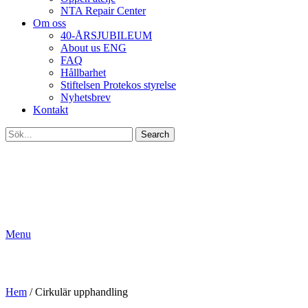
NTA Repair Center
Om oss
40-ÅRSJUBILEUM
About us ENG
FAQ
Hållbarhet
Stiftelsen Protekos styrelse
Nyhetsbrev
Kontakt
Search
Menu
Cirkulär upphandling
Hem
/
Cirkulär upphandling