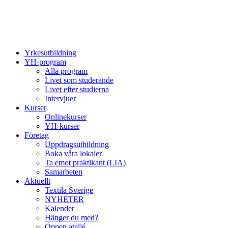
Yrkesutbildning
YH-program
Alla program
Livet som studerande
Livet efter studierna
Intervjuer
Kurser
Onlinekurser
YH-kurser
Företag
Uppdragsutbildning
Boka våra lokaler
Ta emot praktikant (LIA)
Samarbeten
Aktuellt
Textila Sverige
NYHETER
Kalender
Hänger du med?
Öppen ateljé