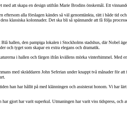
et med att skapa en design utifrån Marie Brodins önskemål. Ett vinnand
 eftersom alla förslagen kändes så väl genomtänkta, rätt i både tid och
 dess klassiska kolonnader. Det ska bli så spännande att få följa process
st Blå hallen, den pampiga lokalen i Stockholms stadshus, där Nobel ä
ader och tyget som skapar en extra elegans och dramatik.
aturerna i hallen och färgen ifrån kvällens mörka vinterhimmel. Med en s
mans med skräddaren John Seferian under knappt två månader för att få f
rt.
er tiden han har hållit på med klänningen och assisterat honom. Vi har lä
han har gjort har varit superkul. Utmaningen har varit viss tidspress, och