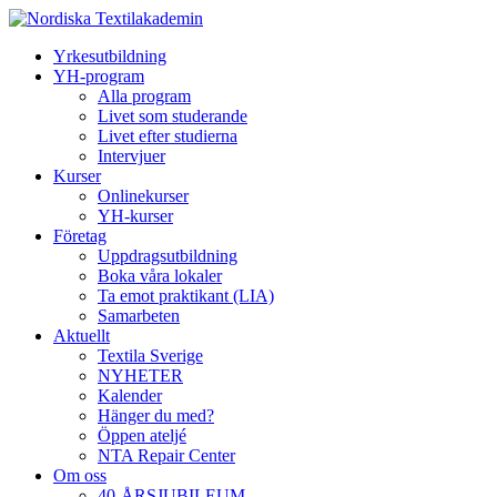
Yrkesutbildning
YH-program
Alla program
Livet som studerande
Livet efter studierna
Intervjuer
Kurser
Onlinekurser
YH-kurser
Företag
Uppdragsutbildning
Boka våra lokaler
Ta emot praktikant (LIA)
Samarbeten
Aktuellt
Textila Sverige
NYHETER
Kalender
Hänger du med?
Öppen ateljé
NTA Repair Center
Om oss
40-ÅRSJUBILEUM