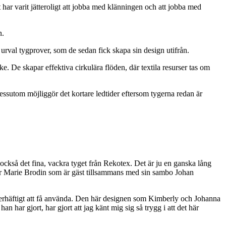
har varit jätteroligt att jobba med klänningen och att jobba med
n.
urval tygprover, som de sedan fick skapa sin design utifrån.
ärke. De skapar effektiva cirkulära flöden, där textila resurser tas om
Dessutom möjliggör det kortare ledtider eftersom tygerna redan är
också det fina, vackra tyget från Rekotex. Det är ju en ganska lång
ttar Marie Brodin som är gäst tillsammans med sin sambo Johan
 superhäftigt att få använda. Den här designen som Kimberly och Johanna
n har gjort, har gjort att jag känt mig sig så trygg i att det här