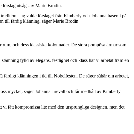
e förslag utsågs av Marie Brodin.
 tradition. Jag valde förslaget från Kimberly och Johanna baserat på
en till färdig klänning, säger Marie Brodin.
ger rum, och dess klassiska kolonnader. De stora pompösa ärmar som
tämning fylld av elegans, festlighet och klass har vi arbetat fram en
ärdigt klänningen i tid till Nobelfesten. De säger såhär om arbetet,
rt oss mycket, säger Johanna Jirevall och får medhåll av Kimberly
 att vi fått kompromissa lite med den ursprungliga designen, men det