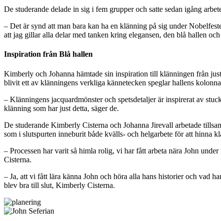
De studerande delade in sig i fem grupper och satte sedan igång arbet
– Det är synd att man bara kan ha en klänning på sig under Nobelfesten
att jag gillar alla delar med tanken kring elegansen, den blå hallen och
Inspiration från Blå hallen
Kimberly och Johanna hämtade sin inspiration till klänningen från ju
blivit ett av klänningens verkliga kännetecken speglar hallens kolonn
– Klänningens jacquardmönster och spetsdetaljer är inspirerat av stuck
klänning som har just detta, säger de.
De studerande Kimberly Cisterna och Johanna Jirevall arbetade tillsam
som i slutspurten inneburit både kvälls- och helgarbete för att hinna kla
– Processen har varit så himla rolig, vi har fått arbeta nära John und
Cisterna.
– Ja, att vi fått lära känna John och höra alla hans historier och vad 
blev bra till slut, Kimberly Cisterna.