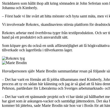
Skräddaren som hållit ihop allt kring sömnaden är John Seferian som ha
Johanna och Kimberly.
– Först hade vi lite svårt att hitta mönster och byta samt mäta, men vi
Vi involverade Rekotex, skandinaviens största plattform för deadstock
Rekotex arbetar med överblivna tyger från textilproduktion. Och ser till a
hand på ett produktivt och ansvarsfullt sätt.
Som köpare ges du också en unik affärsmöjlighet att få högkvalitativa 
tillverkade och lagerförda i tillverkarens lager.
Huvudpersonen själv Marie Brodin sammanfattar resan på följande sät
– Det har varit en förmån att få jobba tillsammans med Kimberly, John
process att sy en sådan här klänning och jag är så glad att få bära d
Pehrson, partiledare för Liberalerna och Sveriges arbetsmarknads- och 
– Det har varit ett spännande projekt och vi har tänkt på hållbarhet m
har gjort som är askungen-vacker och samtidigt jättemodern. Det ska bli e
kommer bli jättebra, sade Marie Brodin när hon var i Borås för att h