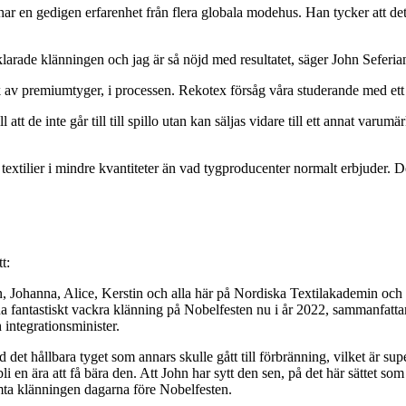
r en gedigen erfarenhet från flera globala modehus. Han tycker att det 
 klarade klänningen och jag är så nöjd med resultatet, säger John Seferia
 av premiumtyger, i processen. Rekotex försåg våra studerande med ett 
tt de inte går till till spillo utan kan säljas vidare till ett annat varum
textilier i mindre kvantiteter än vad tygproducenter normalt erbjuder. 
t:
, Johanna, Alice, Kerstin och alla här på Nordiska Textilakademin och 
enna fantastiskt vackra klänning på Nobelfesten nu i år 2022, sammanfa
integrationsminister.
ed det hållbara tyget som annars skulle gått till förbränning, vilket är
n ära att få bära den. Att John har sytt den sen, på det här sättet som ha
ämta klänningen dagarna före Nobelfesten.