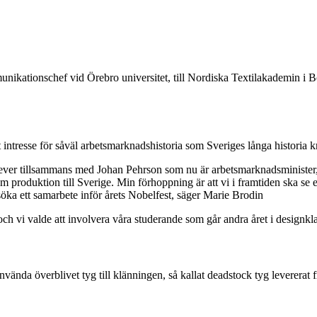
munikationschef vid Örebro universitet, till Nordiska Textilakademin 
 intresse för såväl arbetsmarknadshistoria som Sveriges långa historia kr
 jag lever tillsammans med Johan Pehrson som nu är arbetsmarknadsminist
hem produktion till Sverige. Min förhoppning är att vi i framtiden ska se en
 söka ett samarbete inför årets Nobelfest, säger Marie Brodin
h vi valde att involvera våra studerande som går andra året i designkla
använda överblivet tyg till klänningen, så kallat deadstock tyg levererat