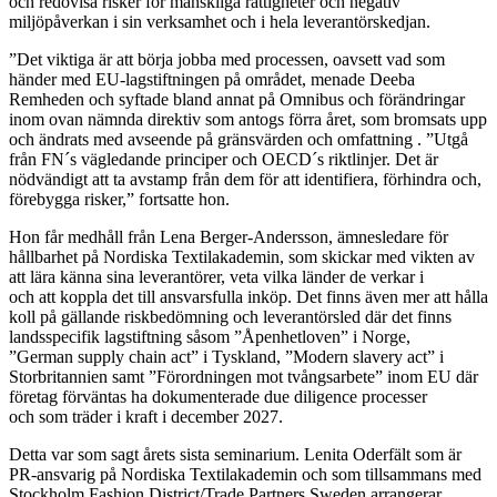
och redovisa risker för mänskliga rättigheter och negativ
miljöpåverkan i sin verksamhet och i hela leverantörskedjan.
”Det viktiga är att börja jobba med processen, oavsett vad som
händer med EU-lagstiftningen på området, menade Deeba
Remheden och syftade bland annat på Omnibus och förändringar
inom ovan nämnda direktiv som antogs förra året, som bromsats upp
och ändrats med avseende på gränsvärden och omfattning . ”Utgå
från FN´s vägledande principer och OECD´s riktlinjer. Det är
nödvändigt att ta avstamp från dem för att identifiera, förhindra och,
förebygga risker,” fortsatte hon.
Hon får medhåll från Lena Berger-Andersson, ämnesledare för
hållbarhet på Nordiska Textilakademin, som skickar med vikten av
att lära känna sina leverantörer, veta vilka länder de verkar i
och att koppla det till ansvarsfulla inköp. Det finns även mer att hålla
koll på gällande riskbedömning och leverantörsled där det finns
landsspecifik lagstiftning såsom ”Åpenhetloven” i Norge,
”German supply chain act” i Tyskland, ”Modern slavery act” i
Storbritannien samt ”Förordningen mot tvångsarbete” inom EU där
företag förväntas ha dokumenterade due diligence processer
och som träder i kraft i december 2027.
Detta var som sagt årets sista seminarium. Lenita Oderfält som är
PR-ansvarig på Nordiska Textilakademin och som tillsammans med
Stockholm Fashion District/Trade Partners Sweden arrangerar