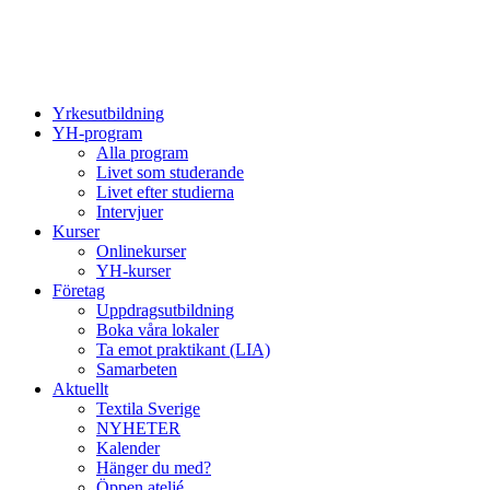
Yrkesutbildning
YH-program
Alla program
Livet som studerande
Livet efter studierna
Intervjuer
Kurser
Onlinekurser
YH-kurser
Företag
Uppdragsutbildning
Boka våra lokaler
Ta emot praktikant (LIA)
Samarbeten
Aktuellt
Textila Sverige
NYHETER
Kalender
Hänger du med?
Öppen ateljé