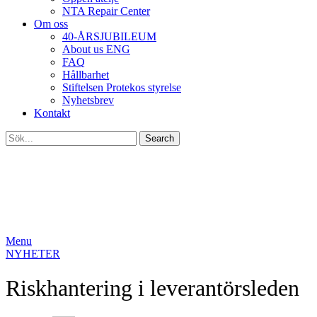
NTA Repair Center
Om oss
40-ÅRSJUBILEUM
About us ENG
FAQ
Hållbarhet
Stiftelsen Protekos styrelse
Nyhetsbrev
Kontakt
Search
Menu
NYHETER
Riskhantering i leverantörsleden