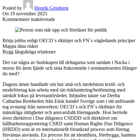
Posted by
Henrik Grönberg
On 19 november 2025
för
Kommentarer inaktiverade
Riskhantering
i
leverantörsleden
Börja jobba enligt OECD´s riktinjer och FN´s vägledande principer
Mappa dina risker
Bygg långsiktiga relationer
Det var några av budskapen till deltagarna som samlats i Nacka i
morse för årets fjärde och sista frukostmöte i seminarieserien Hänger
du med?
Dagens ämne handlade om hur små och medelstora textil- och
modeföretag kan arbeta med sin riskhantering/bedömning med
särskilt fokus på leverantörsledet. Inbjuden talare var Deeba
Catharina Remheden från Etisk handel Sverige som i sitt anförande
tog avstamp från ramverken: OECD´s och FN´s riktlinjer för
mänskliga rättigheter och ansvarsfullt företagande. Hon berörde
även direktivet i Due diligence CSDDD och direktivet om
hållbarhetsrapportering CSRD samt Human Rights Due Diligence
(HRDD) som är en internationellt förankrad process som företag
förväntas använda. En process för att identifiera, förebygga, hantera