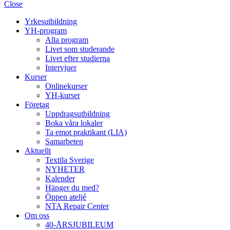
Close
Yrkesutbildning
YH-program
Alla program
Livet som studerande
Livet efter studierna
Intervjuer
Kurser
Onlinekurser
YH-kurser
Företag
Uppdragsutbildning
Boka våra lokaler
Ta emot praktikant (LIA)
Samarbeten
Aktuellt
Textila Sverige
NYHETER
Kalender
Hänger du med?
Öppen ateljé
NTA Repair Center
Om oss
40-ÅRSJUBILEUM