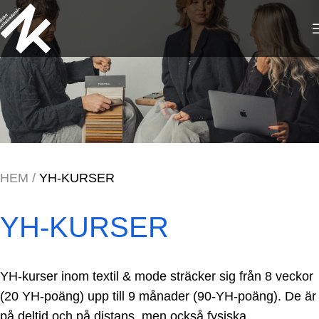
HEM
/
YH-KURSER
YH-KURSER
YH-kurser inom textil & mode sträcker sig från 8 veckor
(20 YH-poäng) upp till 9 månader (90-YH-poäng). De är
på deltid och på distans, men också fysiska