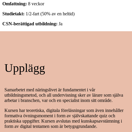
Omfattning:
8 veckor
Studietakt:
1/2-fart (50% av en heltid)
CSN-berättigad utbildning:
Ja
Upplägg
Samarbetet med näringslivet är fundamentet i vår
utbildningsmetod, och all undervisning sker av lärare som själva
arbetar i branschen, var och en specialist inom sitt område.
Kursen har teoretiska, digitala föreläsningar som även innehåller
formativa övningsmoment i form av självskattande quiz och
praktiska uppgifter. Kursen avslutas med kunskapsavstämning i
form av digital tentamen som är betygsgrundande.