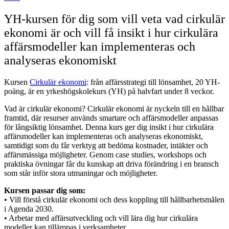
YH-kursen för dig som vill veta vad cirkulär
ekonomi är och vill få insikt i hur cirkulära
affärsmodeller kan implementeras och
analyseras ekonomiskt
Kursen
Cirkulär ekonomi
: från affärsstrategi till lönsamhet, 20 YH-
poäng, är en yrkeshögskolekurs (YH) på halvfart under 8 veckor.
Vad är cirkulär ekonomi? Cirkulär ekonomi är nyckeln till en hållbar
framtid, där resurser används smartare och affärsmodeller anpassas
för långsiktig lönsamhet. Denna kurs ger dig insikt i hur cirkulära
affärsmodeller kan implementeras och analyseras ekonomiskt,
samtidigt som du får verktyg att bedöma kostnader, intäkter och
affärsmässiga möjligheter. Genom case studies, workshops och
praktiska övningar får du kunskap att driva förändring i en bransch
som står inför stora utmaningar och möjligheter.
Kursen passar dig som:
• Vill förstå cirkulär ekonomi och dess koppling till hållbarhetsmålen
i Agenda 2030.
• Arbetar med affärsutveckling och vill lära dig hur cirkulära
modeller kan tillämpas i verksamheter.