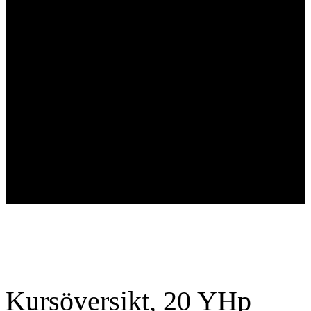
Kursens mål
Efter avslutad kurs kommer du att ha en djup förståelse för
cirkulär ekonomi och dess betydelse för hållbar
affärsutveckling. Du kommer att kunna analysera och tillämpa
cirkulära affärsmodeller, bedöma ekonomisk lönsamhet och
omsätta strategier i praktisk verksamhet. Dessutom får du
verktyg att navigera bland relevanta regelverk och
affärsmodeller, vilket gör dig redo att driva omställningen till en
mer hållbar och ekonomiskt lönsam framtid.
Kursöversikt, 20 YHp