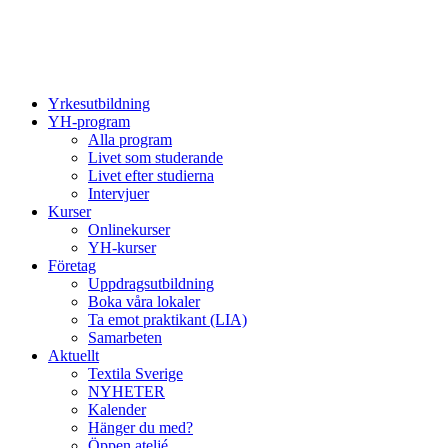
Yrkesutbildning
YH-program
Alla program
Livet som studerande
Livet efter studierna
Intervjuer
Kurser
Onlinekurser
YH-kurser
Företag
Uppdragsutbildning
Boka våra lokaler
Ta emot praktikant (LIA)
Samarbeten
Aktuellt
Textila Sverige
NYHETER
Kalender
Hänger du med?
Öppen ateljé