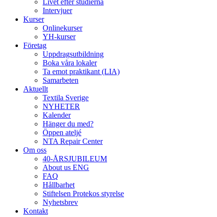
Livet efter studierna
Intervjuer
Kurser
Onlinekurser
YH-kurser
Företag
Uppdragsutbildning
Boka våra lokaler
Ta emot praktikant (LIA)
Samarbeten
Aktuellt
Textila Sverige
NYHETER
Kalender
Hänger du med?
Öppen ateljé
NTA Repair Center
Om oss
40-ÅRSJUBILEUM
About us ENG
FAQ
Hållbarhet
Stiftelsen Protekos styrelse
Nyhetsbrev
Kontakt