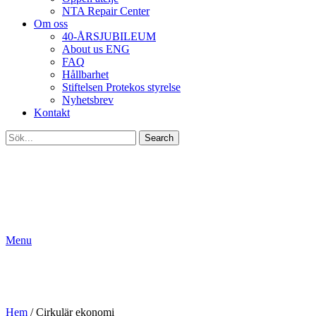
NTA Repair Center
Om oss
40-ÅRSJUBILEUM
About us ENG
FAQ
Hållbarhet
Stiftelsen Protekos styrelse
Nyhetsbrev
Kontakt
Search
Menu
Cirkulär ekonomi
- från affärsstrategi till lönsamhetsberäkning
Hem
/
Cirkulär ekonomi