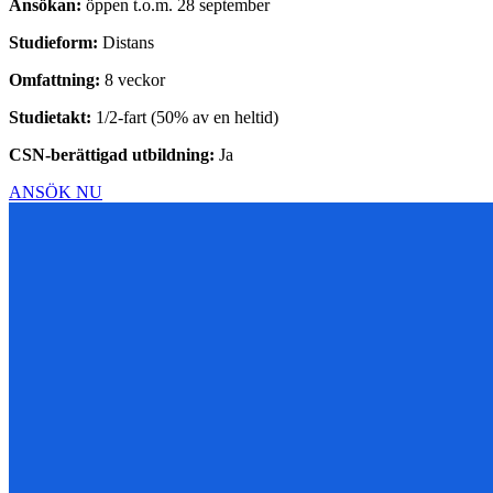
Ansökan:
öppen t.o.m. 28 september
Studieform:
Distans
Omfattning:
8 veckor
Studietakt:
1/2-fart (50% av en heltid)
CSN-berättigad utbildning:
Ja
ANSÖK NU