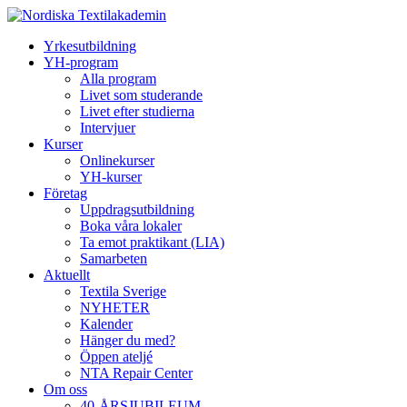
Yrkesutbildning
YH-program
Alla program
Livet som studerande
Livet efter studierna
Intervjuer
Kurser
Onlinekurser
YH-kurser
Företag
Uppdragsutbildning
Boka våra lokaler
Ta emot praktikant (LIA)
Samarbeten
Aktuellt
Textila Sverige
NYHETER
Kalender
Hänger du med?
Öppen ateljé
NTA Repair Center
Om oss
40-ÅRSJUBILEUM