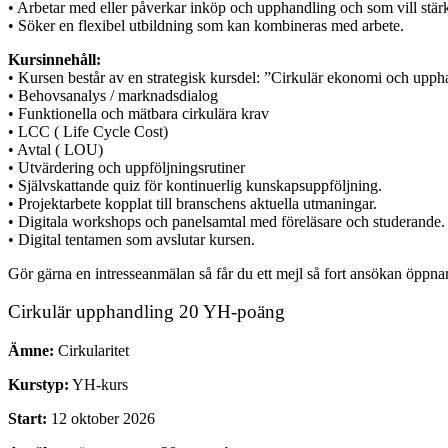
• Arbetar med eller påverkar inköp och upphandling och som vill stä
• Söker en flexibel utbildning som kan kombineras med arbete.
Kursinnehåll:
• Kursen består av en strategisk kursdel: ”Cirkulär ekonomi och uppha
• Behovsanalys / marknadsdialog
• Funktionella och mätbara cirkulära krav
• LCC ( Life Cycle Cost)
• Avtal ( LOU)
• Utvärdering och uppföljningsrutiner
• Självskattande quiz för kontinuerlig kunskapsuppföljning.
• Projektarbete kopplat till branschens aktuella utmaningar.
• Digitala workshops och panelsamtal med föreläsare och studerande.
• Digital tentamen som avslutar kursen.
Gör gärna en intresseanmälan så får du ett mejl så fort ansökan öppnar
Cirkulär upphandling 20 YH-poäng
Ämne:
Cirkularitet
Kurstyp:
YH-kurs
Start:
12 oktober 2026