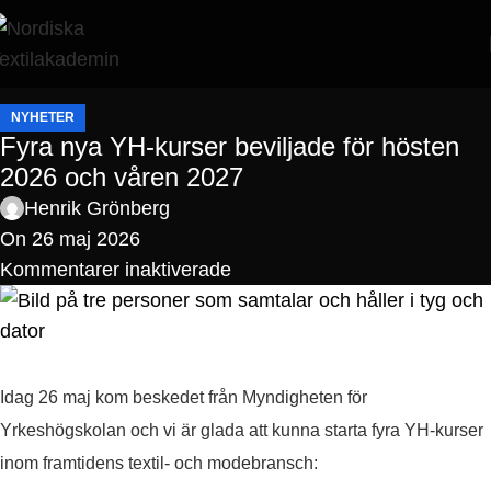
NYHETER
Fyra nya YH-kurser beviljade för hösten
2026 och våren 2027
Henrik Grönberg
On 26 maj 2026
Kommentarer inaktiverade
Idag 26 maj kom beskedet från Myndigheten för
Yrkeshögskolan och vi är glada att kunna starta fyra YH-kurser
inom framtidens textil- och modebransch: