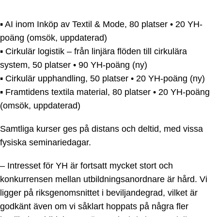
▪️ AI inom Inköp av Textil & Mode, 80 platser • 20 YH-
poäng (omsök, uppdaterad)
▪️ Cirkulär logistik – från linjära flöden till cirkulära
system, 50 platser • 90 YH-poäng (ny)
▪️ Cirkulär upphandling, 50 platser • 20 YH-poäng (ny)
▪️ Framtidens textila material, 80 platser • 20 YH-poäng
(omsök, uppdaterad)
Samtliga kurser ges på distans och deltid, med vissa
fysiska seminariedagar.
– Intresset för YH är fortsatt mycket stort och
konkurrensen mellan utbildningsanordnare är hård. Vi
ligger på riksgenomsnittet i beviljandegrad, vilket är
godkänt även om vi såklart hoppats på några fler