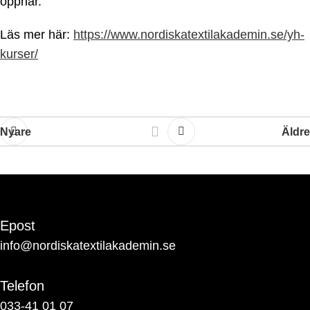
öppnar.
Läs mer här:
https://www.nordiskatextilakademin.se/yh-
kurser/
Nyare
Äldre
Epost
info@nordiskatextilakademin.se
Telefon
033-41 01 07