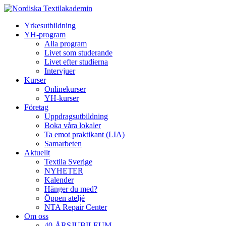
Yrkesutbildning
YH-program
Alla program
Livet som studerande
Livet efter studierna
Intervjuer
Kurser
Onlinekurser
YH-kurser
Företag
Uppdragsutbildning
Boka våra lokaler
Ta emot praktikant (LIA)
Samarbeten
Aktuellt
Textila Sverige
NYHETER
Kalender
Hänger du med?
Öppen ateljé
NTA Repair Center
Om oss
40-ÅRSJUBILEUM