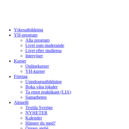
Yrkesutbildning
YH-program
Alla program
Livet som studerande
Livet efter studierna
Intervjuer
Kurser
Onlinekurser
YH-kurser
Företag
Uppdragsutbildning
Boka våra lokaler
Ta emot praktikant (LIA)
Samarbeten
Aktuellt
Textila Sverige
NYHETER
Kalender
Hänger du med?
Öppen ateljé