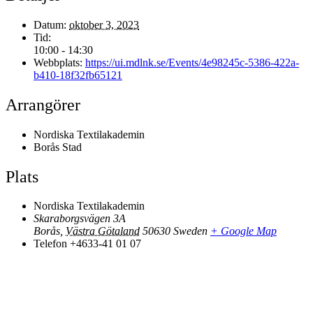
Datum:
oktober 3, 2023
Tid:
10:00 - 14:30
Webbplats:
https://ui.mdlnk.se/Events/4e98245c-5386-422a-
b410-18f32fb65121
Arrangörer
Nordiska Textilakademin
Borås Stad
Plats
Nordiska Textilakademin
Skaraborgsvägen 3A
Borås
,
Västra Götaland
50630
Sweden
+ Google Map
Telefon
+4633-41 01 07