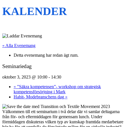
KALENDER
« Alla Evenemang
Detta evenemang har redan ägt rum.
Seminariedag
oktober 3, 2023 @ 10:00
-
14:30
«
”Säkra kompetensen”- workshop om strategisk
kompetensförsörjning i Mark
Habit- Modebranschens dag
»
Välkommen till ett seminarium i två delar där vi samlar deltagarna
från för- och eftermiddagen för gemensam lunch. Under
förmiddagen diskuteras vilken typ av kunskap framtida medarbetare
bör ha för att uppfylla de förväntade målen för en cirkulär industri?