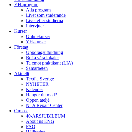
YH-program
Alla program
Livet som studerande
Livet efter studierna
Intervjuer
Kurser
Onlinekurser
YH-kurser
Företag
Uppdragsutbildning
Boka våra lokaler
Ta emot praktikant (LIA)
Samarbeten
Aktuellt
Textila Sverige
NYHETER
Kalender
Hänger du med?
Öppen ateljé
NTA Repair Center
Om oss
40-ÅRSJUBILEUM
About us ENG
FAQ
Hållbarhet