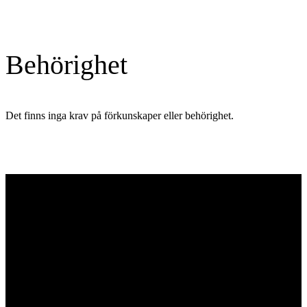
Behörighet
Det finns inga krav på förkunskaper eller behörighet.
Engagemang
Din ambitionsnivå och dina förkunskaper styr över hur mycket
tid du vill lägga på kursen och vi rekommenderar utifrån ett
lärandeperspektiv att du ser filmerna och repeterar innehållet för