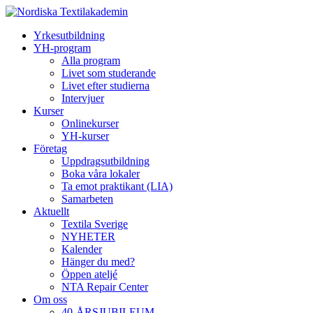
Yrkesutbildning
YH-program
Alla program
Livet som studerande
Livet efter studierna
Intervjuer
Kurser
Onlinekurser
YH-kurser
Företag
Uppdragsutbildning
Boka våra lokaler
Ta emot praktikant (LIA)
Samarbeten
Aktuellt
Textila Sverige
NYHETER
Kalender
Hänger du med?
Öppen ateljé
NTA Repair Center
Om oss
40-ÅRSJUBILEUM