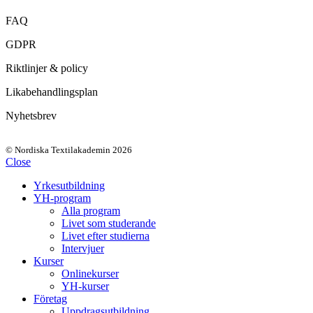
FAQ
GDPR
Riktlinjer & policy
Likabehandlingsplan
Nyhetsbrev
© Nordiska Textilakademin 2026
Close
Yrkesutbildning
YH-program
Alla program
Livet som studerande
Livet efter studierna
Intervjuer
Kurser
Onlinekurser
YH-kurser
Företag
Uppdragsutbildning