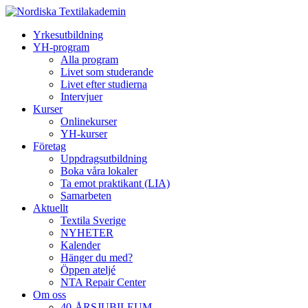
Yrkesutbildning
YH-program
Alla program
Livet som studerande
Livet efter studierna
Intervjuer
Kurser
Onlinekurser
YH-kurser
Företag
Uppdragsutbildning
Boka våra lokaler
Ta emot praktikant (LIA)
Samarbeten
Aktuellt
Textila Sverige
NYHETER
Kalender
Hänger du med?
Öppen ateljé
NTA Repair Center
Om oss
40-ÅRSJUBILEUM