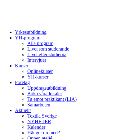
Yrkesutbildning
YH-program
Alla program
Livet som studerande
Livet efter studierna
Intervjuer
Kurser
Onlinekurser
YH-kurser
Företag
Uppdragsutbildning
Boka våra lokaler
Ta emot praktikant (LIA)
Samarbeten
Aktuellt
Textila Sverige
NYHETER
Kalender
Hänger du med?
Öppen ateljé