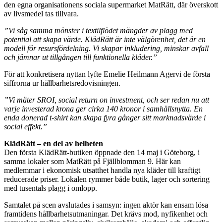
den egna organisationens sociala supermarket MatRätt, där överskott
av livsmedel tas tillvara.
”Vi såg samma mönster i textilflödet mängder av plagg med
potential att skapa värde. KlädRätt är inte välgörenhet, det är en
modell för resursfördelning. Vi skapar inkludering, minskar avfall
och jämnar ut tillgången till funktionella kläder.”
För att konkretisera nyttan lyfte Emelie Heilmann Agervi de första
siffrorna ur hållbarhetsredovisningen.
”Vi mäter SROI, social return on investment, och ser redan nu att
varje investerad krona ger cirka 140 kronor i samhällsnytta. En
enda donerad t-shirt kan skapa fyra gånger sitt marknadsvärde i
social effekt.”
KlädRätt – en del av helheten
Den första KlädRätt-butiken öppnade den 14 maj i Göteborg, i
samma lokaler som MatRätt på Fjällblomman 9. Här kan
medlemmar i ekonomisk utsatthet handla nya kläder till kraftigt
reducerade priser. Lokalen rymmer både butik, lager och sortering
med tusentals plagg i omlopp.
Samtalet på scen avslutades i samsyn: ingen aktör kan ensam lösa
framtidens hållbarhetsutmaningar. Det krävs mod, nyfikenhet och