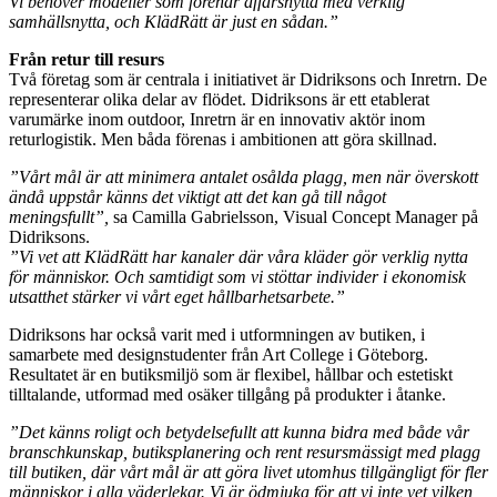
Vi behöver modeller som förenar affärsnytta med verklig
samhällsnytta, och KlädRätt är just en sådan.”
Från retur till resurs
Två företag som är centrala i initiativet är Didriksons och Inretrn. De
representerar olika delar av flödet. Didriksons är ett etablerat
varumärke inom outdoor, Inretrn är en innovativ aktör inom
returlogistik. Men båda förenas i ambitionen att göra skillnad.
”Vårt mål är att minimera antalet osålda plagg, men när överskott
ändå uppstår känns det viktigt att det kan gå till något
meningsfullt”,
sa Camilla Gabrielsson, Visual Concept Manager på
Didriksons.
”Vi vet att KlädRätt har kanaler där våra kläder gör verklig nytta
för människor. Och samtidigt som vi stöttar individer i ekonomisk
utsatthet stärker vi vårt eget hållbarhetsarbete.”
Didriksons har också varit med i utformningen av butiken, i
samarbete med designstudenter från Art College i Göteborg.
Resultatet är en butiksmiljö som är flexibel, hållbar och estetiskt
tilltalande, utformad med osäker tillgång på produkter i åtanke.
”Det känns roligt och betydelsefullt att kunna bidra med både vår
branschkunskap, butiksplanering och rent resursmässigt med plagg
till butiken, där vårt mål är att göra livet utomhus tillgängligt för fler
människor i alla väderlekar. Vi är ödmjuka för att vi inte vet vilken