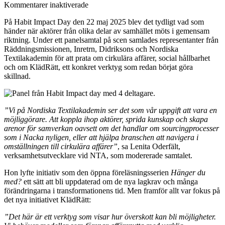
för
Kommentarer inaktiverade
Cirkulärt
På Habit Impact Day den 22 maj 2025 blev det tydligt vad som
mode
händer när aktörer från olika delar av samhället möts i gemensam
och
riktning. Under ett panelsamtal på scen samlades representanter från
social
Räddningsmissionen, Inretrn, Didriksons och Nordiska
nytta
Textilakademin för att prata om cirkulära affärer, social hållbarhet
–
och om KlädRätt, ett konkret verktyg som redan börjat göra
samverkan
skillnad.
som
förändringskraft
”Vi på Nordiska Textilakademin ser det som vår uppgift att vara en
möjliggörare. Att koppla ihop aktörer, sprida kunskap och skapa
arenor för samverkan oavsett om det handlar om sourcingprocesser
som i Nacka nyligen, eller att hjälpa branschen att navigera i
omställningen till cirkulära affärer”
, sa Lenita Oderfält,
verksamhetsutvecklare vid NTA, som modererade samtalet.
Hon lyfte initiativ som den öppna föreläsningsserien
Hänger du
med?
ett sätt att bli uppdaterad om de nya lagkrav och många
förändringarna i transformationens tid. Men framför allt var fokus på
det nya initiativet KlädRätt:
”Det här är ett verktyg som visar hur överskott kan bli möjligheter.