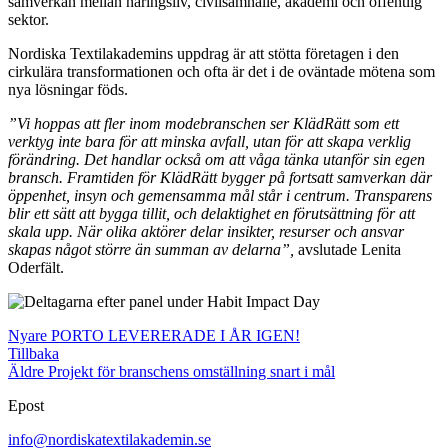
samverkan mellan näringsliv, civilsamhälle, akademi och offentlig
sektor.
Nordiska Textilakademins uppdrag är att stötta företagen i den
cirkulära transformationen och ofta är det i de oväntade mötena som
nya lösningar föds.
”Vi hoppas att fler inom modebranschen ser KlädRätt som ett
verktyg inte bara för att minska avfall, utan för att skapa verklig
förändring. Det handlar också om att våga tänka utanför sin egen
bransch. Framtiden för KlädRätt bygger på fortsatt samverkan där
öppenhet, insyn och gemensamma mål står i centrum. Transparens
blir ett sätt att bygga tillit, och delaktighet en förutsättning för att
skala upp. När olika aktörer delar insikter, resurser och ansvar
skapas något större än summan av delarna”,
avslutade Lenita
Oderfält.
Nyare
PORTO LEVERERADE I ÅR IGEN!
Tillbaka
Äldre
Projekt för branschens omställning snart i mål
Epost
info@nordiskatextilakademin.se