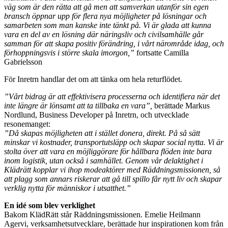
väg som är den rätta att gå men att samverkan utanför sin egen
bransch öppnar upp för flera nya möjligheter på lösningar och
samarbeten som man kanske inte tänkt på. Vi är glada att kunna
vara en del av en lösning där näringsliv och civilsamhälle går
samman för att skapa positiv förändring, i vårt närområde idag, och
förhoppningsvis i större skala imorgon,”
fortsatte Camilla
Gabrielsson
För Inretrn handlar det om att tänka om hela returflödet.
”Vårt bidrag är att effektivisera processerna och identifiera när det
inte längre är lönsamt att ta tillbaka en vara”,
berättade Markus
Nordlund, Business Developer på Inretrn, och utvecklade
resonemanget:
”Då skapas möjligheten att i stället donera, direkt. På så sätt
minskar vi kostnader, transportutsläpp och skapar social nytta. Vi är
stolta över att vara en möjliggörare för hållbara flöden inte bara
inom logistik, utan också i samhället. Genom vår delaktighet i
Klädrätt kopplar vi ihop modeaktörer med Räddningsmissionen, så
att plagg som annars riskerar att gå till spillo får nytt liv och skapar
verklig nytta för människor i utsatthet.”
En idé som blev verklighet
Bakom KlädRätt står Räddningsmissionen. Emelie Heilmann
Agervi, verksamhetsutvecklare, berättade hur inspirationen kom från