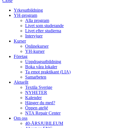
Close
Yrkesutbildning
YH-program
Alla program
Livet som studerande
Livet efter studierna
Intervjuer
Kurser
Onlinekurser
YH-kurser
Företag
Uppdragsutbildning
Boka våra lokaler
Ta emot praktikant (LIA)
Samarbeten
Aktuellt
Textila Sverige
NYHETER
Kalender
Hänger du med?
Öppen ateljé
NTA Repair Center
Om oss
40-ÅRSJUBILEUM