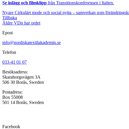
Se inlägg och filmklipp
från Transitionskonferensen i Italien.
Nyare
Cirkulärt mode och social nytta – samverkan som förändringskr
Tillbaka
Äldre
VDn har ordet
Epost
info@nordiskatextilakademin.se
Telefon
033-41 01 07
Besöksadress:
Skaraborgsvägen 3A
506 30 Borås, Sweden
Postadress:
Box 55008
501 14 Borås, Sweden
Facebook