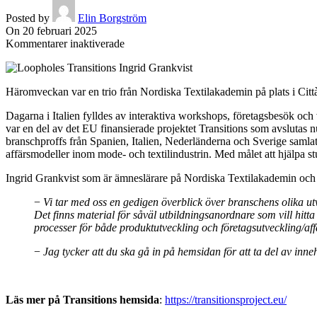
Posted by
Elin Borgström
On 20 februari 2025
för
Kommentarer inaktiverade
Projekt
för
branschens
Häromveckan var en trio från Nordiska Textilakademin på plats i Città S
omställning
snart
Dagarna i Italien fylldes av interaktiva workshops, företagsbesök och 
i
var en del av det EU finansierade projektet Transitions som avslutas n
mål
branschproffs från Spanien, Italien, Nederländerna och Sverige samlats
affärsmodeller inom mode- och textilindustrin. Med målet att hjälpa s
Ingrid Grankvist som är ämneslärare på Nordiska Textilakademin och va
−
Vi tar med oss en gedigen överblick över branschens olika ut
Det finns material för såväl utbildningsanordnare som vill hitta
processer för både produktutveckling och företagsutveckling/aff
−
Jag tycker att du ska gå in på hemsidan för att ta del av inne
Läs mer på Transitions hemsida
:
https://transitionsproject.eu/