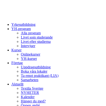
Yrkesutbildning
YH-program
Alla program
Livet som studerande
Livet efter studierna
Intervjuer
Kurser
Onlinekurser
YH-kurser
Företag
Uppdragsutbildning
Boka våra lokaler
Ta emot praktikant (LIA)
Samarbeten
Aktuellt
Textila Sverige
NYHETER
Kalender
Hänger du med?
Öppen ateljé