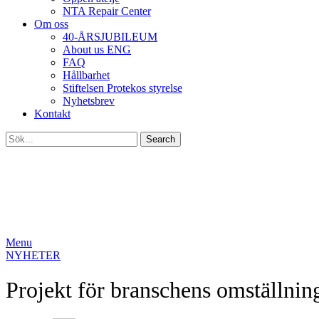
NTA Repair Center
Om oss
40-ÅRSJUBILEUM
About us ENG
FAQ
Hållbarhet
Stiftelsen Protekos styrelse
Nyhetsbrev
Kontakt
Search
Menu
NYHETER
Projekt för branschens omställning