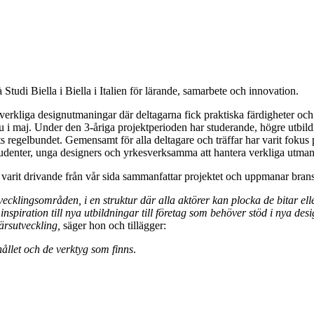
tudi Biella i Biella i Italien för lärande, samarbete och innovation.
verkliga designutmaningar där deltagarna fick praktiska färdigheter och 
u i maj. Under den 3-åriga projektperioden har studerande, högre utbildn
 regelbundet. Gemensamt för alla deltagare och träffar har varit fokus 
tudenter, unga designers och yrkesverksamma att hantera verkliga utman
rit drivande från vår sida sammanfattar projektet och uppmanar bransch
vecklingsområden, i en struktur där alla aktörer kan plocka de bitar el
 inspiration till nya utbildningar till företag som behöver stöd i nya d
ärsutveckling,
säger hon och tillägger:
hållet och de verktyg som finns
.