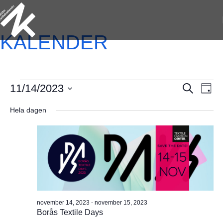
KALENDER
Ev
11/14/2023
Evenem
Sök
Dag
vyn
Välj
Search
Hela dagen
datum.
and
Views
Navigat
november 14, 2023
-
november 15, 2023
Borås Textile Days