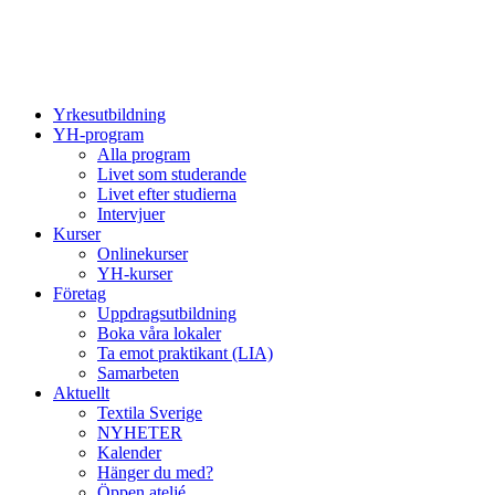
Yrkesutbildning
YH-program
Alla program
Livet som studerande
Livet efter studierna
Intervjuer
Kurser
Onlinekurser
YH-kurser
Företag
Uppdragsutbildning
Boka våra lokaler
Ta emot praktikant (LIA)
Samarbeten
Aktuellt
Textila Sverige
NYHETER
Kalender
Hänger du med?
Öppen ateljé