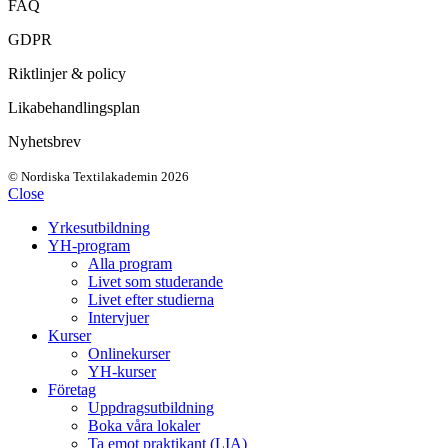
FAQ
GDPR
Riktlinjer & policy
Likabehandlingsplan
Nyhetsbrev
© Nordiska Textilakademin 2026
Close
Yrkesutbildning
YH-program
Alla program
Livet som studerande
Livet efter studierna
Intervjuer
Kurser
Onlinekurser
YH-kurser
Företag
Uppdragsutbildning
Boka våra lokaler
Ta emot praktikant (LIA)