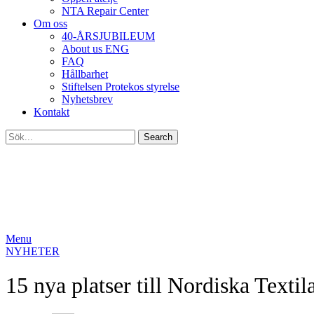
NTA Repair Center
Om oss
40-ÅRSJUBILEUM
About us ENG
FAQ
Hållbarhet
Stiftelsen Protekos styrelse
Nyhetsbrev
Kontakt
Search
Menu
NYHETER
15 nya platser till Nordiska Texti