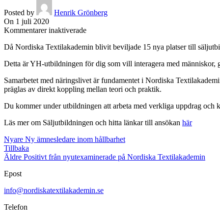
Posted by
Henrik Grönberg
On 1 juli 2020
för
Kommentarer inaktiverade
15
Då Nordiska Textilakademin blivit beviljade 15 nya platser till säljut
nya
platser
Detta är YH-utbildningen för dig som vill interagera med människor, g
till
Nordiska
Samarbetet med näringslivet är fundamentet i Nordiska Textilakademin
Textilakademins
präglas av direkt koppling mellan teori och praktik.
säljutbildning
Du kommer under utbildningen att arbeta med verkliga uppdrag och ku
Läs mer om Säljutbildningen och hitta länkar till ansökan
här
Nyare
Ny ämnesledare inom hållbarhet
Tillbaka
Äldre
Positivt från nyutexaminerade på Nordiska Textilakademin
Epost
info@nordiskatextilakademin.se
Telefon