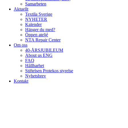
Samarbeten
Aktuellt
Textila Sverige
NYHETER
Kalender
Hänger du med?
Öppen ateljé
NTA Repair Center
Om oss
40-ÅRSJUBILEUM
About us ENG
FAQ
Hållbarhet
Stiftelsen Protekos styrelse
Nyhetsbrev
Kontakt