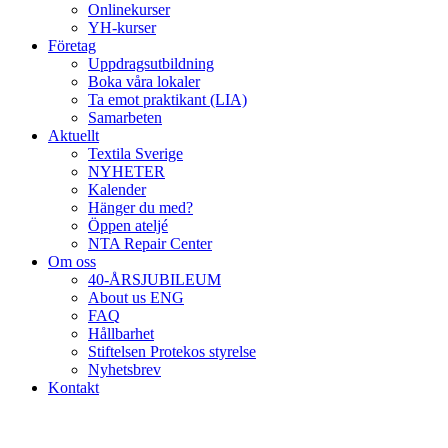
Onlinekurser
YH-kurser
Företag
Uppdragsutbildning
Boka våra lokaler
Ta emot praktikant (LIA)
Samarbeten
Aktuellt
Textila Sverige
NYHETER
Kalender
Hänger du med?
Öppen ateljé
NTA Repair Center
Om oss
40-ÅRSJUBILEUM
About us ENG
FAQ
Hållbarhet
Stiftelsen Protekos styrelse
Nyhetsbrev
Kontakt