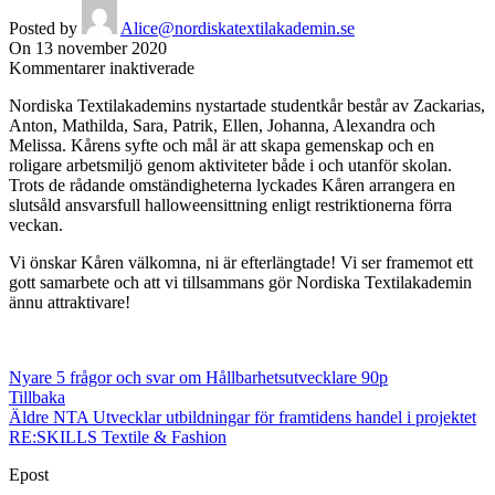
Posted by
Alice@nordiskatextilakademin.se
On 13 november 2020
för
Kommentarer inaktiverade
En
Nordiska Textilakademins nystartade studentkår består av Zackarias,
engagerad
Anton, Mathilda, Sara, Patrik, Ellen, Johanna, Alexandra och
studentkår
Melissa. Kårens syfte och mål är att skapa gemenskap och en
är
roligare arbetsmiljö genom aktiviteter både i och utanför skolan.
guld!
Trots de rådande omständigheterna lyckades Kåren arrangera en
slutsåld ansvarsfull halloweensittning enligt restriktionerna förra
veckan.
Vi önskar Kåren välkomna, ni är efterlängtade! Vi ser framemot ett
gott samarbete och att vi tillsammans gör Nordiska Textilakademin
ännu attraktivare!
Nyare
5 frågor och svar om Hållbarhetsutvecklare 90p
Tillbaka
Äldre
NTA Utvecklar utbildningar för framtidens handel i projektet
RE:SKILLS Textile & Fashion
Epost