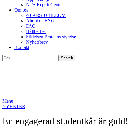
NTA Repair Center
Om oss
40-ÅRSJUBILEUM
About us ENG
FAQ
Hållbarhet
Stiftelsen Protekos styrelse
Nyhetsbrev
Kontakt
Search
Menu
NYHETER
En engagerad studentkår är guld!