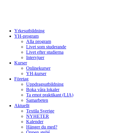
Yrkesutbildning
YH-program
Alla program
Livet som studerande
Livet efter studierna
Intervjuer
Kurser
Onlinekurser
YH-kurser
Företag
Uppdragsutbildning
Boka våra lokaler
Ta emot praktikant (LIA)
Samarbeten
Aktuellt
Textila Sverige
NYHETER
Kalender
Hänger du med?
Öppen ateljé