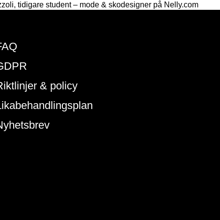
zoli, tidigare student – mode & skodesigner på Nelly.com
FAQ
GDPR
iktlinjer & policy
Likabehandlingsplan
Nyhetsbrev