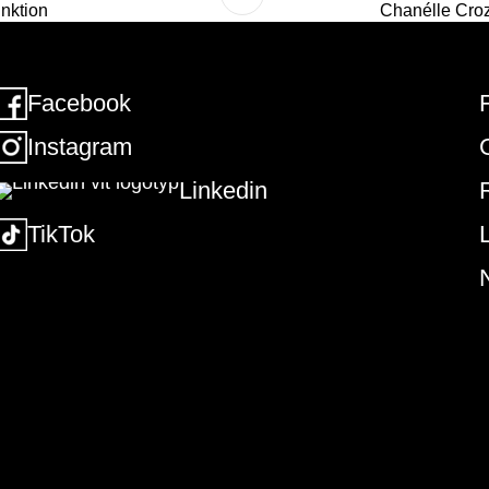
unktion
Chanélle Croz
Facebook
Instagram
Linkedin
R
TikTok