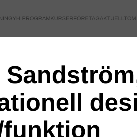
NING
YH-PROGRAM
KURSER
FÖRETAG
AKTUELLT
OM
 Sandström,
ationell de
/funktion