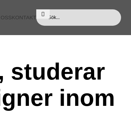
 OSS
KONTAKT
 studerar
signer inom