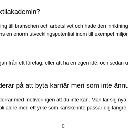
extilakademin?
g till branschen och arbetslivet och hade den inriktning 
finns en enorm utvecklingspotential inom till exempel milj
?
rågan från ett företag, eller att ha en egen idé, och seda
derar på att byta karriär men som inte ännu
örrar med motiveringen att du inte kan. Man lär sig nya s
li äldre med ett yrke som kanske inte passar dig längre