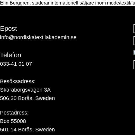
Elin Berggren, studerar internationell säljare inom mode/textil/f
Epost
info@nordiskatextilakademin.se
Telefon
033-41 01 07
Besöksadress:
Skaraborgsvägen 3A
506 30 Borås, Sweden
Postadress:
Box 55008
501 14 Borås, Sweden