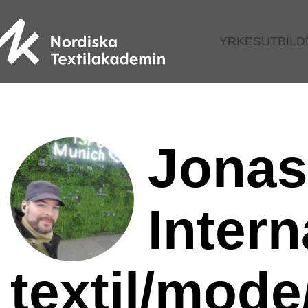
YRKESUTBILD
Jonas
Intern
textil/mode