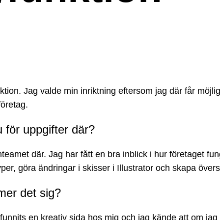
ktion. Jag valde min inriktning eftersom jag där får möjli
företag.
u för uppgifter där?
eamet där. Jag har fått en bra inblick i hur företaget fun
er, göra ändringar i skisser i Illustrator och skapa övers
mmer det sig?
tid funnits en kreativ sida hos mig och jag kände att om ja